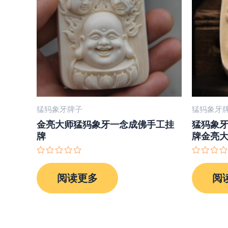
猛犸象牙牌子
猛犸象牙
金亮大师猛犸象牙一念成佛手工挂
猛犸象
牌
牌金亮
评
评
分
分
阅读更多
阅
0
0
&sol;
&sol;
5
5