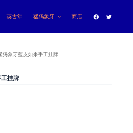
英古堂
猛犸象牙
商店
 猛犸象牙蓝皮如来手工挂牌
手工挂牌