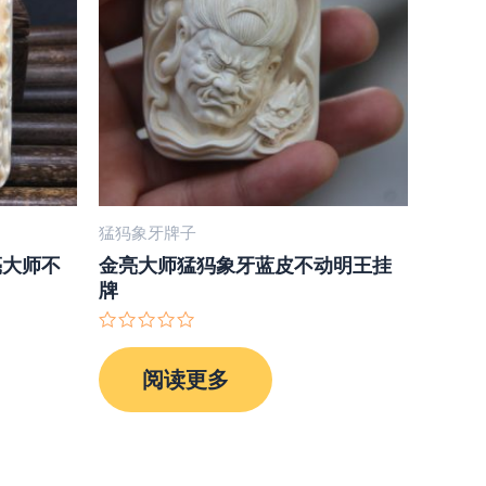
猛犸象牙牌子
亮大师不
金亮大师猛犸象牙蓝皮不动明王挂
牌
评
分
阅读更多
0
&sol;
5