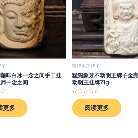
牌子
猛犸象牙牌子
牙咖啡白冰一念之间手工挂
猛犸象牙不动明王牌子金
大师一念之间
动明王挂牌71g
评
分
读更多
阅读更多
0
&sol;
5