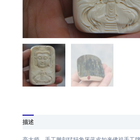
描述
用户评价 (0)
亮大师，手工雕刻猛犸象牙蓝皮如来佛祖手工牌