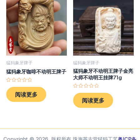
猛犸象牙牌子
猛犸象牙牌子
猛犸象牙不动明王牌子金亮
猛犸象牙咖啡不动明王牌子
大师不动明王挂牌71g
评
分
评
阅读更多
0
分
阅读更多
&sol;
0
5
&sol;
5
Copyright © 2026 版权所有 珠海英古堂猛犸工艺
粤ICP备