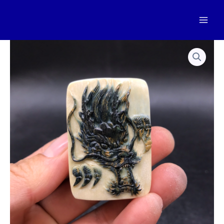
跳
至
Mai
内
容
Men