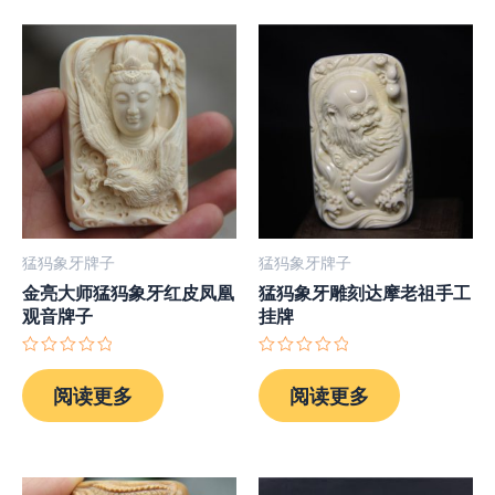
猛犸象牙牌子
猛犸象牙牌子
金亮大师猛犸象牙红皮凤凰
猛犸象牙雕刻达摩老祖手工
观音牌子
挂牌
评
评
分
分
阅读更多
阅读更多
0
0
&sol;
&sol;
5
5