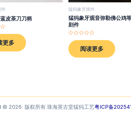
摆件
猛犸象牙摆件
猛犸象牙观音弥勒佛公鸡
牙蓝皮茶刀刀柄
刻件
评
读更多
分
阅读更多
0
&sol;
5
ght © 2026 版权所有 珠海英古堂猛犸工艺
粤ICP备202541