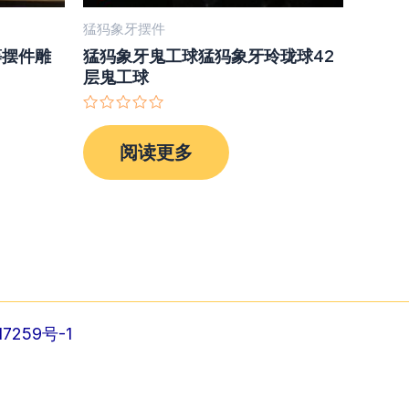
猛犸象牙摆件
等摆件雕
猛犸象牙鬼工球猛犸象牙玲珑球42
层鬼工球
评
分
阅读更多
0
&sol;
5
7259号-1