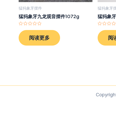
猛犸象牙摆件
猛犸象牙
猛犸象牙九龙观音摆件1072g
猛犸象
评
评
分
分
阅读更多
阅
0
0
&sol;
&sol;
5
5
Copyri