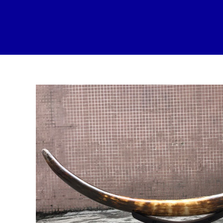
跳
至
内
容