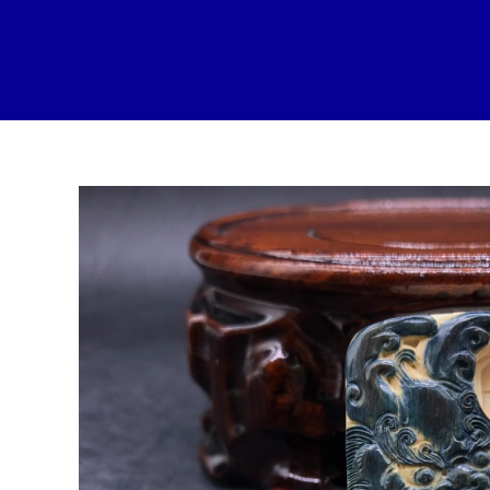
跳
至
内
容