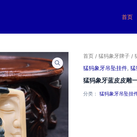
首页
首页
/
猛犸象牙牌子
/
猛犸象牙吊坠挂件
,
猛
猛犸象牙蓝皮皮雕
分类：
猛犸象牙吊坠挂