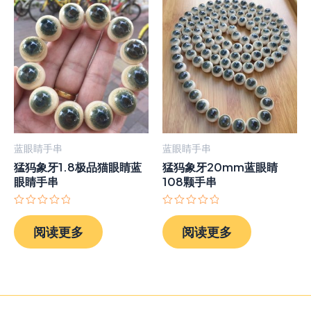
蓝眼睛手串
蓝眼睛手串
猛犸象牙1.8极品猫眼睛蓝
猛犸象牙20mm蓝眼睛
眼睛手串
108颗手串
评
评
分
分
阅读更多
阅读更多
0
0
&sol;
&sol;
5
5