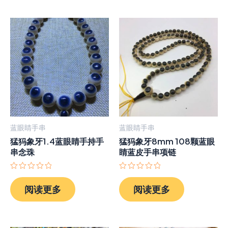
蓝眼睛手串
蓝眼睛手串
猛犸象牙1.4蓝眼睛手持手
猛犸象牙8mm 108颗蓝眼
串念珠
睛蓝皮手串项链
评
评
分
分
阅读更多
阅读更多
0
0
&sol;
&sol;
5
5