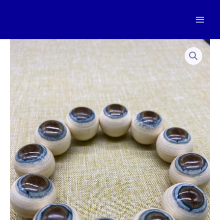
跳
至
Mai
内
容
Men