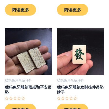
评
评
分
分
阅读更多
阅读更多
0
0
&sol;
&sol;
5
5
猛犸象牙吊坠挂件
猛犸象牙吊坠挂件
猛犸象牙雕刻斋戒和平安吊
猛犸象牙雕刻发财挂件吊坠
坠
牌子
评
评
分
分