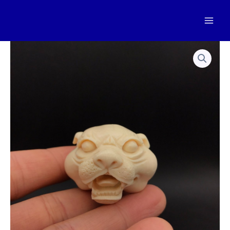
跳
至
Mai
内
容
Men