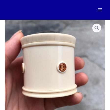
跳
至
Mai
内
容
Men