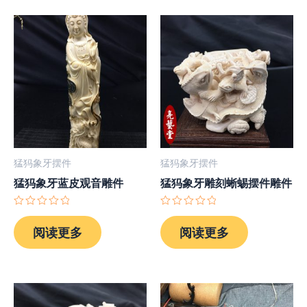
猛犸象牙摆件
猛犸象牙摆件
猛犸象牙蓝皮观音雕件
猛犸象牙雕刻蜥蜴摆件雕件
评
评
分
分
阅读更多
阅读更多
0
0
&sol;
&sol;
5
5