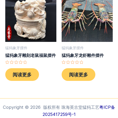
猛犸象牙摆件
猛犸象牙摆件
猛犸象牙雕刻老鼠福鼠摆件
猛犸象牙龙虾雕件摆件
评
评
分
分
阅读更多
阅读更多
0
0
&sol;
&sol;
5
5
Copyright © 2026 版权所有 珠海英古堂猛犸工艺
粤ICP备
2025417259号-1