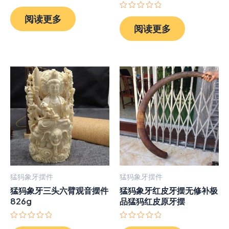
评
分
评
阅读更多
0
分
阅读更多
&sol;
0
5
&sol;
5
猛犸象牙摆件
猛犸象牙摆件
猛犸象牙三头六臂观音摆件
猛犸象牙红皮牙摆无修补极
826g
品猛犸红皮原牙摆
评
评