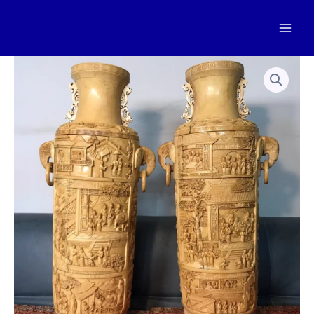
跳
至
Mai
内
容
Men