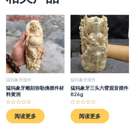
猛犸象牙摆件
猛犸象牙摆件
猛犸象牙雕刻弥勒佛摆件材
猛犸象牙三头六臂观音摆件
料黄润
826g
评
评
分
分
阅读更多
阅读更多
0
0
&sol;
&sol;
5
5