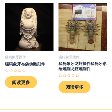
猛犸象牙摆件
猛犸象牙摆件
猛犸象牙龙虾摆件猛犸牙彩
猛犸象牙布袋佛雕刻件
绘雕刻龙虾雕刻件
评
分
评
阅读更多
0
分
阅读更多
&sol;
0
5
&sol;
5