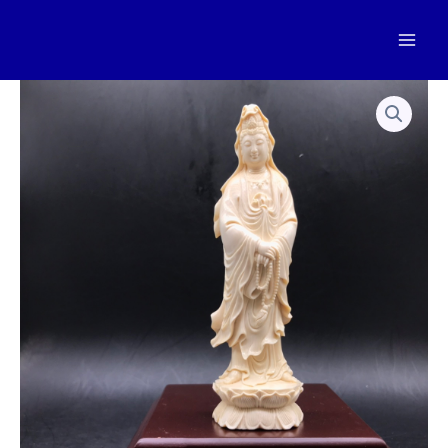
跳
至
Mai
内
容
Men