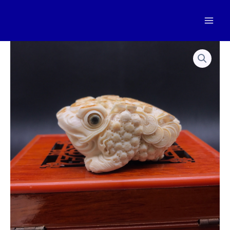
跳
至
Mai
内
容
Men