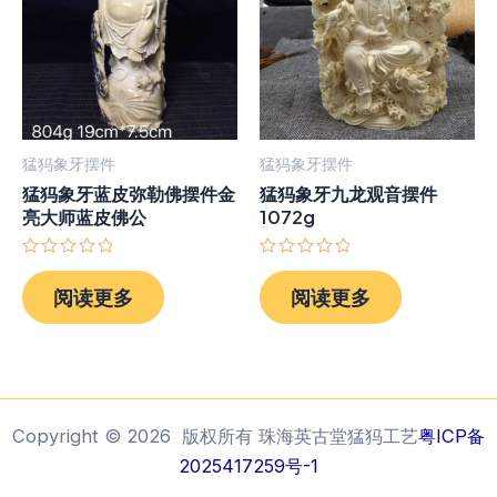
猛犸象牙摆件
猛犸象牙摆件
猛犸象牙蓝皮弥勒佛摆件金
猛犸象牙九龙观音摆件
亮大师蓝皮佛公
1072g
评
评
分
分
阅读更多
阅读更多
0
0
&sol;
&sol;
5
5
Copyright © 2026 版权所有 珠海英古堂猛犸工艺
粤ICP备
2025417259号-1