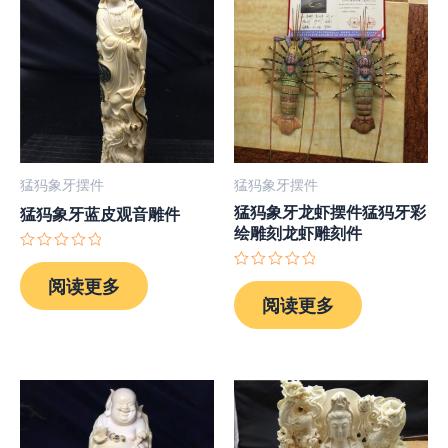
猛犸象牙摆件
猛犸象牙摆件
猛犸象牙龙虾摆件猛犸牙彩
猛犸象牙蓝皮观音雕件
绘雕刻龙虾雕刻件
评
分
评
阅读更多
0
分
阅读更多
&sol;
0
5
&sol;
5