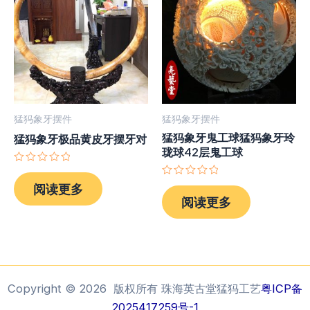
猛犸象牙摆件
猛犸象牙摆件
猛犸象牙鬼工球猛犸象牙玲
猛犸象牙极品黄皮牙摆牙对
珑球42层鬼工球
评
分
评
阅读更多
0
分
阅读更多
&sol;
0
5
&sol;
5
Copyright © 2026 版权所有 珠海英古堂猛犸工艺
粤ICP备
2025417259号-1