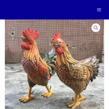
跳
至
Mai
内
容
Men