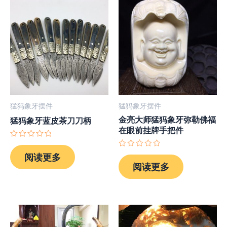
猛犸象牙摆件
猛犸象牙摆件
金亮大师猛犸象牙弥勒佛福
猛犸象牙蓝皮茶刀刀柄
在眼前挂牌手把件
评
分
评
阅读更多
0
分
阅读更多
&sol;
0
5
&sol;
5