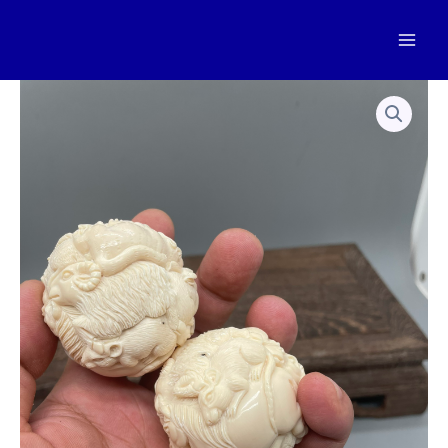
跳
至
Mai
内
容
Men