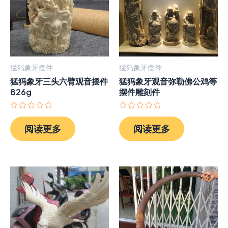
猛犸象牙摆件
猛犸象牙摆件
猛犸象牙三头六臂观音摆件
猛犸象牙观音弥勒佛公鸡等
826g
摆件雕刻件
评
评
分
分
阅读更多
阅读更多
0
0
&sol;
&sol;
5
5