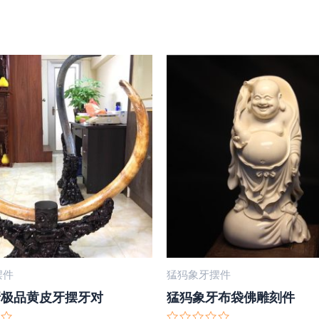
摆件
猛犸象牙摆件
牙极品黄皮牙摆牙对
猛犸象牙布袋佛雕刻件