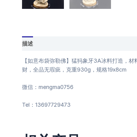
描述
用户评价 (0)
【如意布袋弥勒佛】猛犸象牙3A冰料打造，材
财，全品无瑕疵，克重930g，规格19x8cm
微信：mengma0756
Tel：13697729473