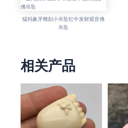
猛犸象牙雕刻小吊坠红中发财观音佛
吊坠
相关产品