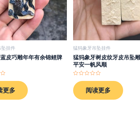
吊坠挂件
猛犸象牙吊坠挂件
牙蓝皮巧雕年年有余锦鲤牌
猛犸象牙树皮纹牙皮吊坠
平安一帆风顺
评
分
读更多
阅读更多
0
&sol;
5