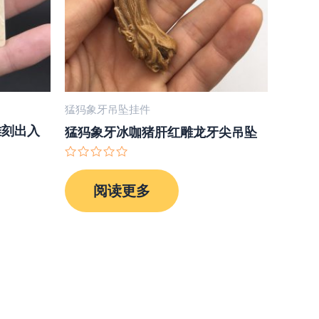
猛犸象牙吊坠挂件
雕刻出入
猛犸象牙冰咖猪肝红雕龙牙尖吊坠
评
分
阅读更多
0
&sol;
5