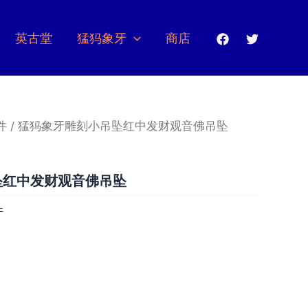
英古堂
猛犸象牙
商店
件
/ 猛犸象牙雕刻小吊坠红中发财观音佛吊坠
坠红中发财观音佛吊坠
件