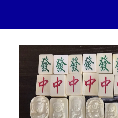
跳
至
内
容