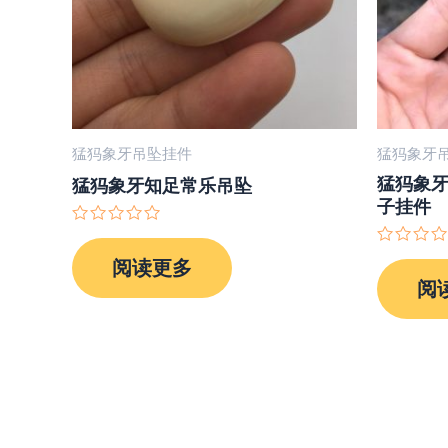
猛犸象牙吊坠挂件
猛犸象牙
猛犸象
猛犸象牙知足常乐吊坠
子挂件
评
分
评
阅读更多
0
分
&sol;
阅
0
5
&sol;
5