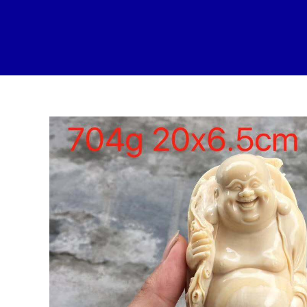
跳
至
内
容