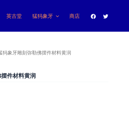
英古堂
猛犸象牙
商店
 猛犸象牙雕刻弥勒佛摆件材料黄润
佛摆件材料黄润