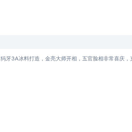
牙3A冰料打造，金亮大师开相，五官脸相非常喜庆，克重