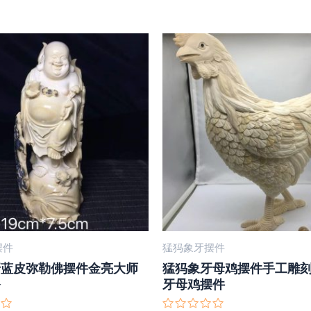
摆件
猛犸象牙摆件
牙蓝皮弥勒佛摆件金亮大师
猛犸象牙母鸡摆件手工雕
公
牙母鸡摆件