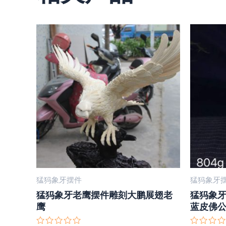
猛犸象牙摆件
猛犸象牙
猛犸象牙老鹰摆件雕刻大鹏展翅老
猛犸象
鹰
蓝皮佛