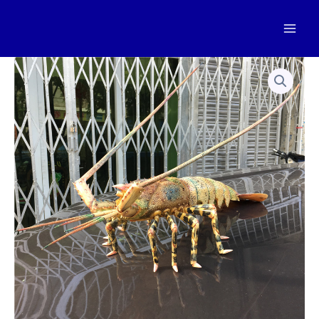
跳
至
Mai
内
容
Men