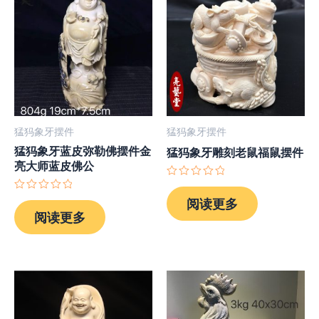
猛犸象牙摆件
猛犸象牙摆件
猛犸象牙蓝皮弥勒佛摆件金
猛犸象牙雕刻老鼠福鼠摆件
亮大师蓝皮佛公
评
分
评
阅读更多
0
分
阅读更多
&sol;
0
5
&sol;
5