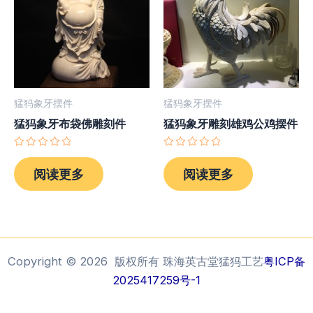
猛犸象牙摆件
猛犸象牙摆件
猛犸象牙布袋佛雕刻件
猛犸象牙雕刻雄鸡公鸡摆件
评
评
分
分
阅读更多
阅读更多
0
0
&sol;
&sol;
5
5
Copyright © 2026 版权所有 珠海英古堂猛犸工艺
粤ICP备
2025417259号-1