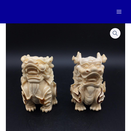
跳
至
Mai
内
容
Men