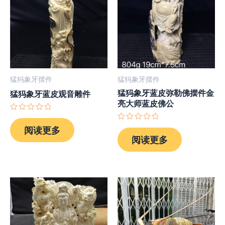
猛犸象牙摆件
猛犸象牙摆件
猛犸象牙蓝皮弥勒佛摆件金
猛犸象牙蓝皮观音雕件
亮大师蓝皮佛公
评
分
评
阅读更多
0
分
阅读更多
&sol;
0
5
&sol;
5