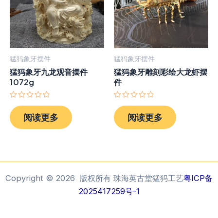
猛犸象牙摆件
猛犸象牙摆件
猛犸象牙九龙观音摆件
猛犸象牙雕刻彩绘大龙虾摆
1072g
件
评
评
分
分
阅读更多
阅读更多
0
0
&sol;
&sol;
5
5
Copyright © 2026 版权所有 珠海英古堂猛犸工艺
粤ICP备
2025417259号-1