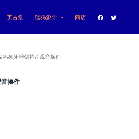
英古堂
猛犸象牙
商店
 猛犸象牙雕刻持莲观音摆件
观音摆件