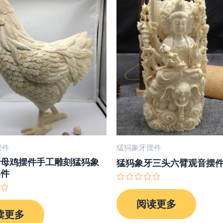
摆件
猛犸象牙摆件
牙母鸡摆件手工雕刻猛犸象
猛犸象牙三头六臂观音摆件8
摆件
评
分
阅读更多
0
&sol;
读更多
5