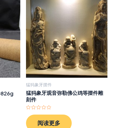
猛犸象牙摆件
猛犸象牙观音弥勒佛公鸡等摆件雕
26g
刻件
评
分
阅读更多
0
&sol;