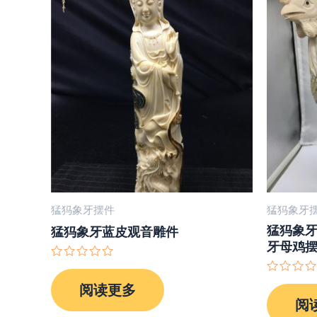
猛犸象牙摆件
猛犸象牙
猛犸象
猛犸象牙蓝皮观音雕件
牙母鸡
评
分
评
阅读更多
0
分
&sol;
阅
0
5
&sol;