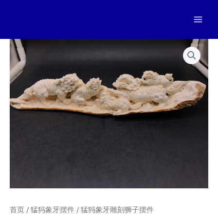
跳
至
Mai
内
容
Men
首页
/
猛犸象牙摆件
/ 猛犸象牙雕刻狮子摆件