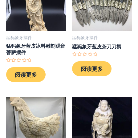
猛犸象牙摆件
猛犸象牙摆件
猛犸象牙蓝皮冰料雕刻观音
猛犸象牙蓝皮茶刀刀柄
菩萨摆件
评
分
评
阅读更多
0
分
阅读更多
&sol;
0
5
&sol;
5