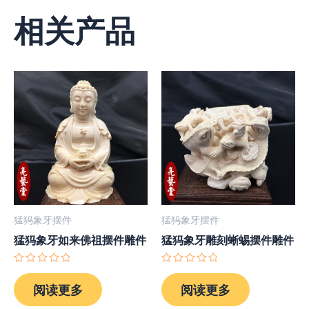
相关产品
猛犸象牙摆件
猛犸象牙摆件
猛犸象牙如来佛祖摆件雕件
猛犸象牙雕刻蜥蜴摆件雕件
评
评
分
分
阅读更多
阅读更多
0
0
&sol;
&sol;