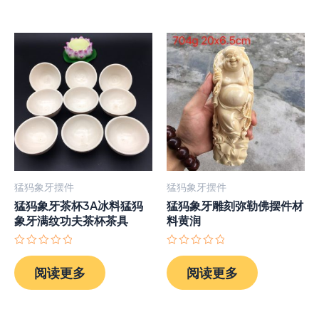
5
5
猛犸象牙摆件
猛犸象牙摆件
猛犸象牙茶杯3A冰料猛犸
猛犸象牙雕刻弥勒佛摆件材
象牙满纹功夫茶杯茶具
料黄润
评
评
分
分
阅读更多
阅读更多
0
0
&sol;
&sol;
5
5