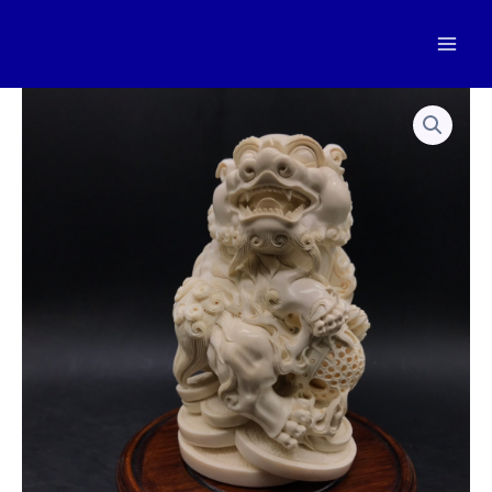
跳
至
Mai
内
容
Men