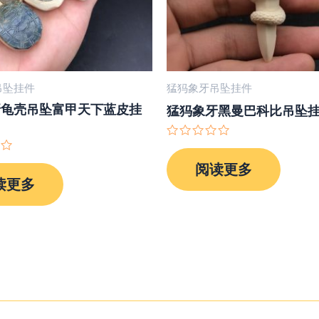
吊坠挂件
猛犸象牙吊坠挂件
牙龟壳吊坠富甲天下蓝皮挂
猛犸象牙黑曼巴科比吊坠
评
分
阅读更多
0
&sol;
读更多
5