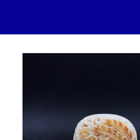
跳
至
内
容