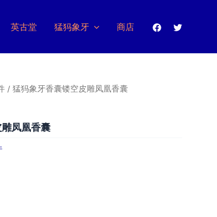
英古堂
猛犸象牙
商店
件
/ 猛犸象牙香囊镂空皮雕凤凰香囊
皮雕凤凰香囊
件