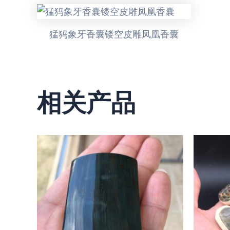
猛犸象牙香囊镂空皮雕凤凰香囊
相关产品