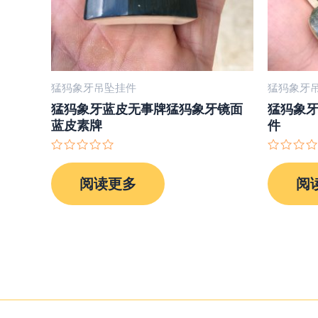
猛犸象牙吊坠挂件
猛犸象牙
猛犸象牙蓝皮无事牌猛犸象牙镜面
猛犸象
蓝皮素牌
件
评
评
分
分
阅读更多
阅
0
0
&sol;
&sol;
5
5