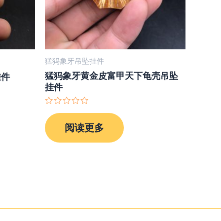
猛犸象牙吊坠挂件
猛犸象牙黄金皮富甲天下龟壳吊坠
挂件
挂件
评
分
阅读更多
0
&sol;
5