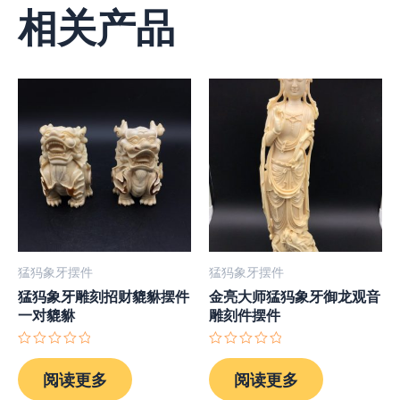
相关产品
猛犸象牙摆件
猛犸象牙摆件
猛犸象牙雕刻招财貔貅摆件
金亮大师猛犸象牙御龙观音
一对貔貅
雕刻件摆件
评
评
分
分
阅读更多
阅读更多
0
0
&sol;
&sol;