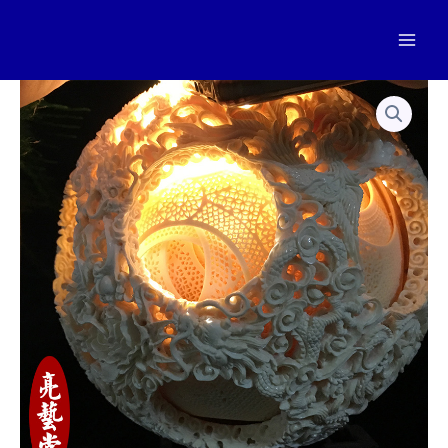
跳
至
Mai
内
容
Men