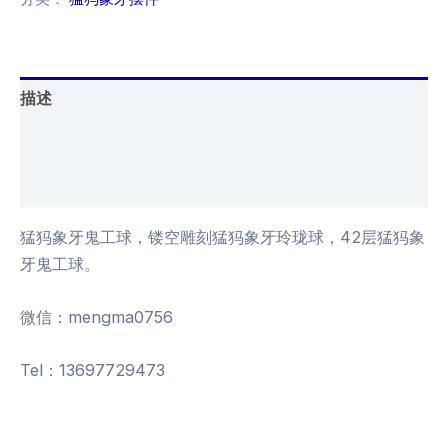
描述
其他信息
用户评价 (0)
猛犸象牙鬼工球，镂空雕刻猛犸象牙玲珑球，42层猛犸象
牙鬼工球。
微信：mengma0756
Tel：13697729473