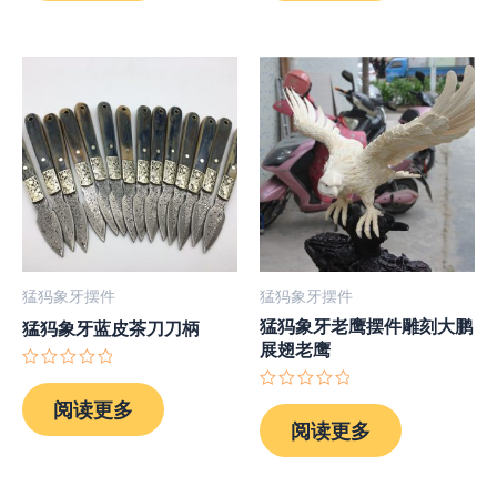
5
5
猛犸象牙摆件
猛犸象牙摆件
猛犸象牙老鹰摆件雕刻大鹏
猛犸象牙蓝皮茶刀刀柄
展翅老鹰
评
分
评
阅读更多
0
分
阅读更多
&sol;
0
5
&sol;
5