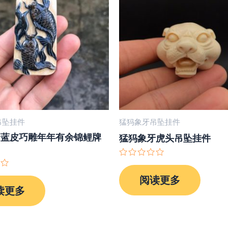
吊坠挂件
猛犸象牙吊坠挂件
牙蓝皮巧雕年年有余锦鲤牌
猛犸象牙虎头吊坠挂件
评
分
阅读更多
0
&sol;
读更多
5