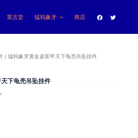
英古堂
猛犸象牙
商店
件
/ 猛犸象牙黄金皮富甲天下龟壳吊坠挂件
甲天下龟壳吊坠挂件
件