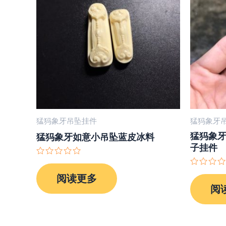
猛犸象牙吊坠挂件
猛犸象牙
猛犸象
猛犸象牙如意小吊坠蓝皮冰料
子挂件
评
分
评
阅读更多
0
分
&sol;
阅
0
5
&sol;
5