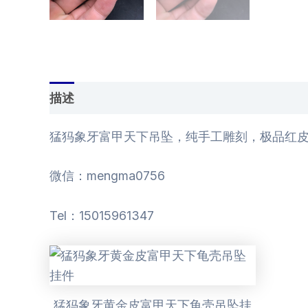
描述
用户评价 (0)
猛犸象牙富甲天下吊坠，纯手工雕刻，极品红皮俏色
微信：mengma0756
Tel：15015961347
猛犸象牙黄金皮富甲天下龟壳吊坠挂