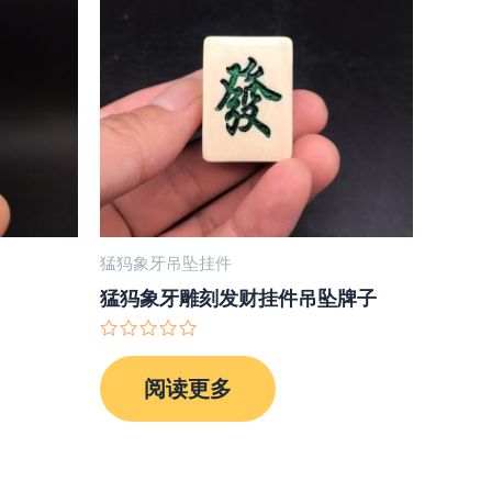
猛犸象牙吊坠挂件
猛犸象牙雕刻发财挂件吊坠牌子
评
分
阅读更多
0
&sol;
5