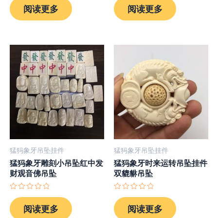
分
分
阅读更多
阅读更多
0
0
&sol;
&sol;
5
5
猛犸象牙吊坠挂件
猛犸象牙吊坠挂件
猛犸象牙雕刻小吊坠红中发
猛犸象牙时来运转吊坠挂件
财观音佛吊坠
双貔貅吊坠
评
评
分
分
阅读更多
阅读更多
0
0
&sol;
&sol;