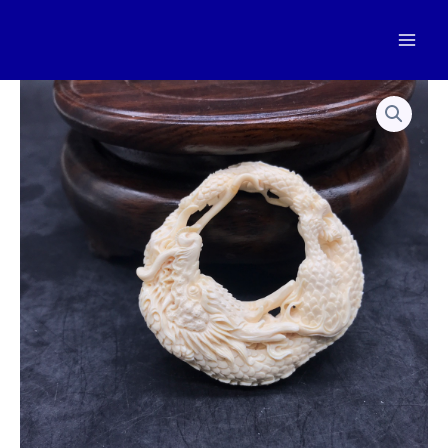
跳
至
Mai
内
容
Men