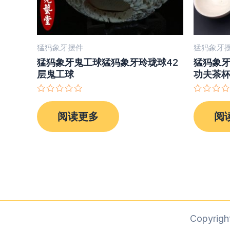
猛犸象牙摆件
猛犸象牙
猛犸象牙鬼工球猛犸象牙玲珑球42
猛犸象牙
层鬼工球
功夫茶
评
评
分
分
阅读更多
阅
0
0
&sol;
&sol;
5
5
Copyri