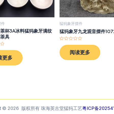
摆件
猛犸象牙摆件
茶杯3A冰料猛犸象牙满纹
猛犸象牙九龙观音摆件107
杯茶具
评
分
阅读更多
0
&sol;
读更多
5
ght © 2026 版权所有 珠海英古堂猛犸工艺
粤ICP备202541