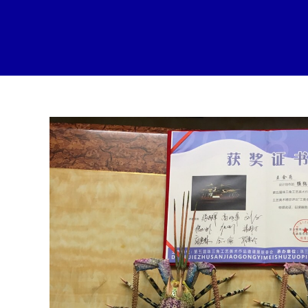
跳
至
内
容