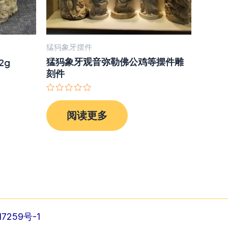
猛犸象牙摆件
猛犸象牙观音弥勒佛公鸡等摆件雕
2g
刻件
评
分
阅读更多
0
&sol;
5
7259号-1