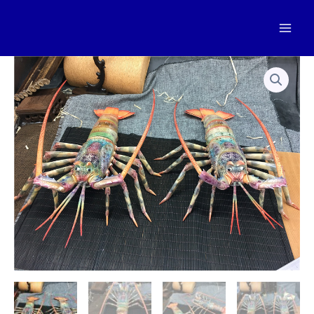
跳
至
Mai
内
容
Men