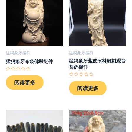
猛犸象牙摆件
猛犸象牙摆件
猛犸象牙蓝皮冰料雕刻观音
猛犸象牙布袋佛雕刻件
菩萨摆件
评
分
评
阅读更多
0
分
阅读更多
&sol;
0
5
&sol;
5