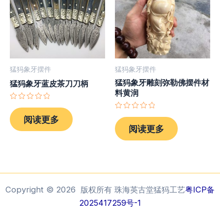
猛犸象牙摆件
猛犸象牙摆件
猛犸象牙雕刻弥勒佛摆件材
猛犸象牙蓝皮茶刀刀柄
料黄润
评
分
评
阅读更多
0
分
阅读更多
&sol;
0
5
&sol;
5
Copyright © 2026 版权所有 珠海英古堂猛犸工艺
粤ICP备
2025417259号-1