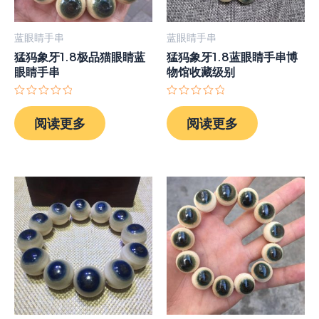
蓝眼睛手串
蓝眼睛手串
猛犸象牙1.8极品猫眼睛蓝
猛犸象牙1.8蓝眼睛手串博
眼睛手串
物馆收藏级别
评
评
分
分
阅读更多
阅读更多
0
0
&sol;
&sol;
5
5