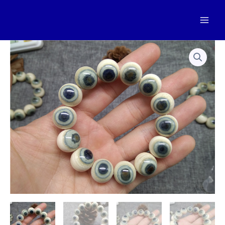
跳
至
Mai
内
容
Men