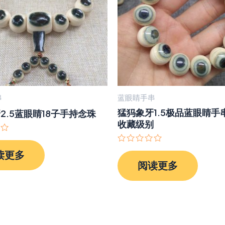
串
蓝眼睛手串
猛犸象牙1.5极品蓝眼睛手
2.5蓝眼睛18子手持念珠
收藏级别
评
读更多
分
阅读更多
0
&sol;
5