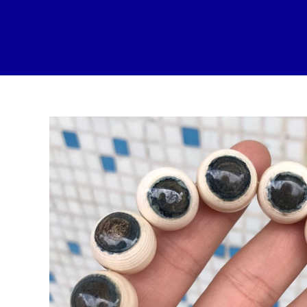
跳
至
内
容