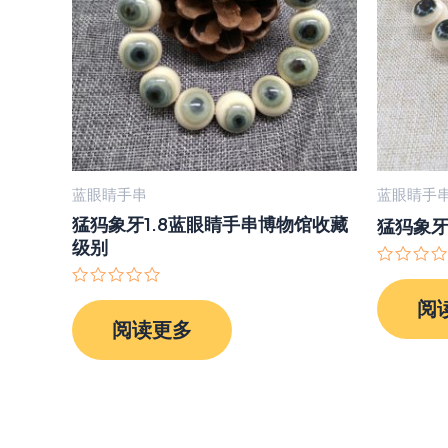
蓝眼睛手串
蓝眼睛手
猛犸象牙1.8蓝眼睛手串博物馆收藏
猛犸象牙
级别
评
分
评
阅
0
分
&sol;
阅读更多
0
5
&sol;
5