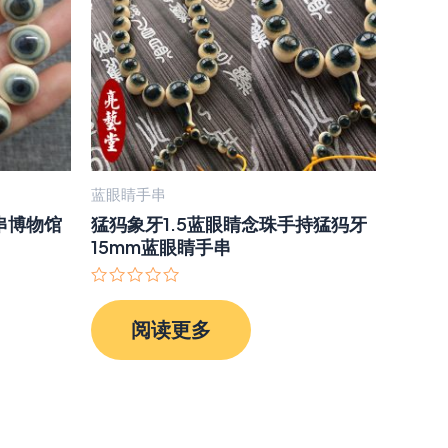
蓝眼睛手串
串博物馆
猛犸象牙1.5蓝眼睛念珠手持猛犸牙
15mm蓝眼睛手串
评
分
阅读更多
0
&sol;
5