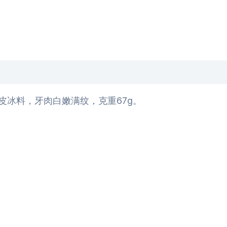
皮冰料，牙肉白嫩满纹，克重67g。