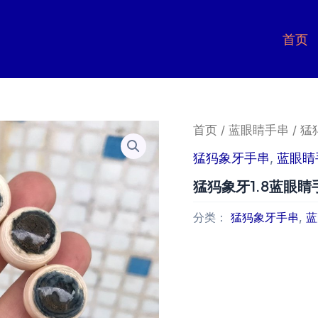
首页
首页
/
蓝眼睛手串
/ 
猛犸象牙手串
,
蓝眼睛
猛犸象牙1.8蓝眼
分类：
猛犸象牙手串
,
蓝