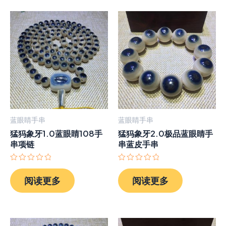
蓝眼睛手串
蓝眼睛手串
猛犸象牙1.0蓝眼睛108手
猛犸象牙2.0极品蓝眼睛手
串项链
串蓝皮手串
评
评
分
分
阅读更多
阅读更多
0
0
&sol;
&sol;
5
5