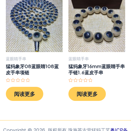
蓝眼睛手串
蓝眼睛手串
猛犸象牙08蓝眼睛108蓝
猛犸象牙16mm蓝眼睛手串
皮手串项链
手链1.6蓝皮手串
评
评
分
分
阅读更多
阅读更多
0
0
&sol;
&sol;
5
5
Copyright © 2026 版权所有 珠海英古堂猛犸工艺
粤ICP备