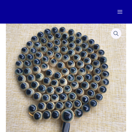
跳
至
Mai
内
容
Men