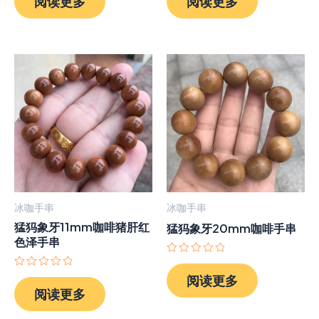
阅读更多
阅读更多
0
0
&sol;
&sol;
5
5
冰咖手串
冰咖手串
猛犸象牙11mm咖啡猪肝红
猛犸象牙20mm咖啡手串
色泽手串
评
分
评
阅读更多
0
分
阅读更多
&sol;
0
5
&sol;
5