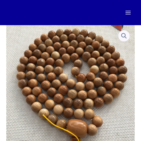
跳
至
Mai
内
容
Men