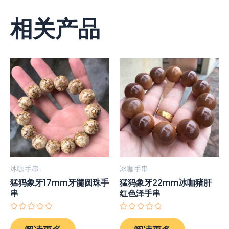
相关产品
冰咖手串
冰咖手串
猛犸象牙17mm牙髓圆珠手
猛犸象牙22mm冰咖猪肝
串
红色泽手串
评
评
分
分