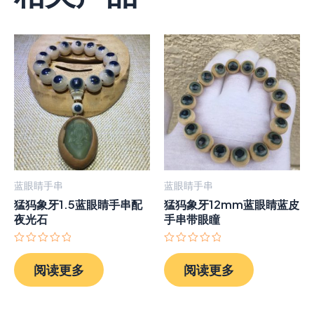
蓝眼睛手串
蓝眼睛手串
猛犸象牙1.5蓝眼睛手串配
猛犸象牙12mm蓝眼睛蓝皮
夜光石
手串带眼瞳
评
评
分
分
阅读更多
阅读更多
0
0
&sol;
&sol;
5
5