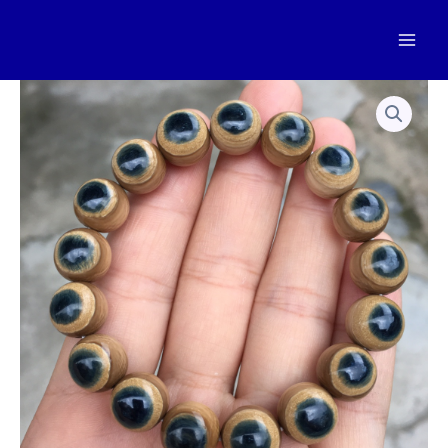
跳
至
Mai
内
容
Men