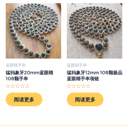
蓝眼睛手串
蓝眼睛手串
猛犸象牙20mm蓝眼睛
猛犸象牙12mm 108颗极品
108颗手串
蓝眼睛手串项链
评
评
分
分
阅读更多
阅读更多
0
0
&sol;
&sol;
5
5