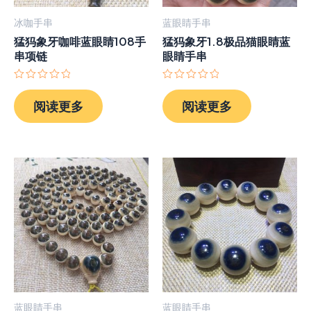
冰咖手串
蓝眼睛手串
猛犸象牙咖啡蓝眼睛108手
猛犸象牙1.8极品猫眼睛蓝
串项链
眼睛手串
评
评
分
分
阅读更多
阅读更多
0
0
&sol;
&sol;
5
5
蓝眼睛手串
蓝眼睛手串