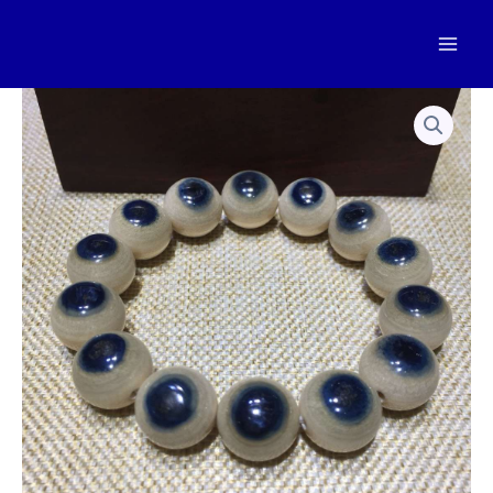
跳
至
Mai
内
容
Men