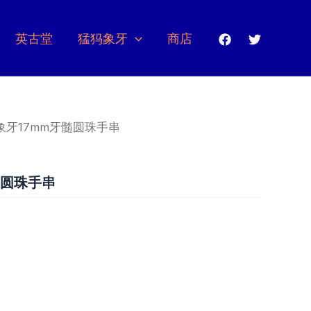
英古堂
猛犸象牙
商店
象牙17mm牙髓圆珠手串
髓圆珠手串