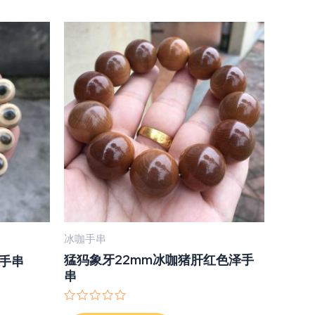
冰咖手串
猛犸象牙22mm冰咖猪肝红色泽手
睛手串
串
评