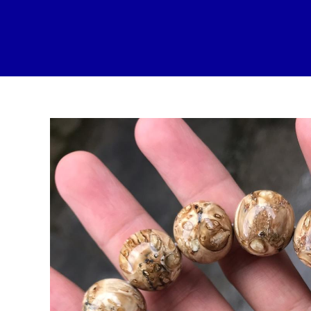
跳
至
内
容