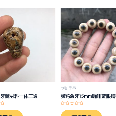
冰咖手串
牙牙髓材料一体三通
猛犸象牙15mm咖啡蓝眼
评
分