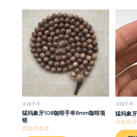
冰咖手串
冰咖手串
猛犸象牙108咖啡手串8mm咖啡项
猛犸象
链
评
分
评