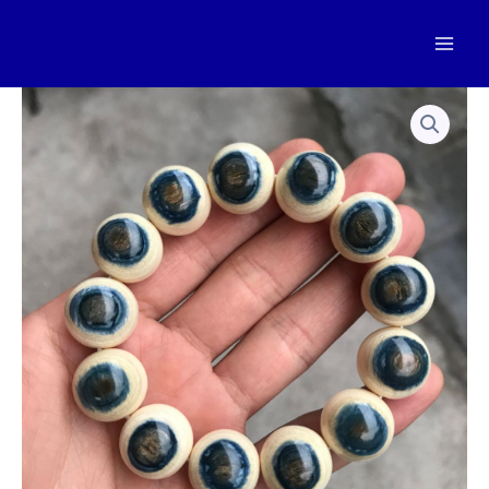
跳
至
Mai
内
容
Men