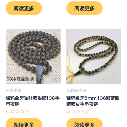
评
评
分
分
阅读更多
阅读更多
0
0
&sol;
&sol;
5
5
冰咖手串
蓝眼睛手串
猛犸象牙咖啡蓝眼睛108手
猛犸象牙8mm 108颗蓝眼
串项链
睛蓝皮手串项链
评
评
分
分
阅读更多
阅读更多
0
0