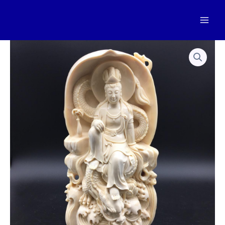
跳
至
Mai
内
容
Men