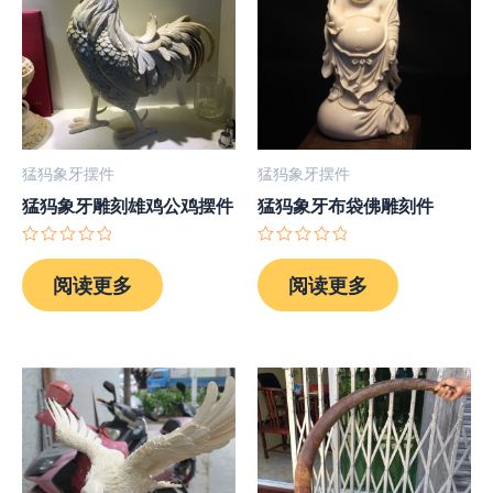
猛犸象牙摆件
猛犸象牙摆件
猛犸象牙雕刻雄鸡公鸡摆件
猛犸象牙布袋佛雕刻件
评
评
分
分
阅读更多
阅读更多
0
0
&sol;
&sol;
5
5