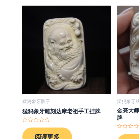
猛犸象牙牌子
猛犸象牙
金亮大
猛犸象牙雕刻达摩老祖手工挂牌
牌
评
分
评
阅读更多
0
分