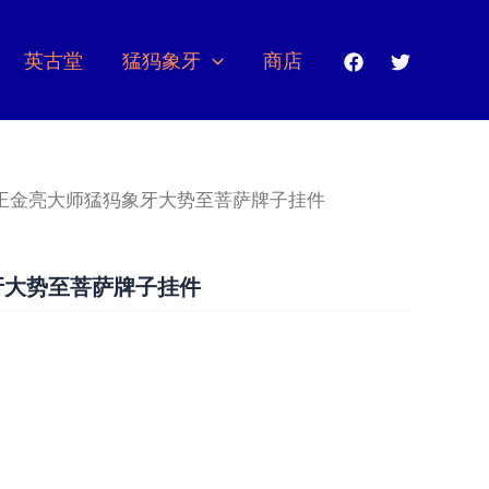
英古堂
猛犸象牙
商店
 王金亮大师猛犸象牙大势至菩萨牌子挂件
牙大势至菩萨牌子挂件