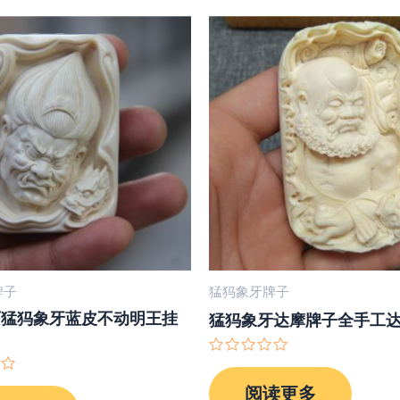
牌子
猛犸象牙牌子
师猛犸象牙蓝皮不动明王挂
猛犸象牙达摩牌子全手工
评
分
阅读更多
0