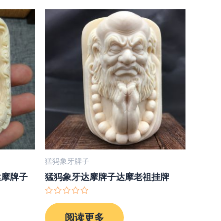
猛犸象牙牌子
达摩牌子
猛犸象牙达摩牌子达摩老祖挂牌
评
分
阅读更多
0