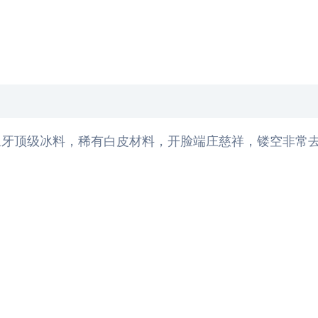
牙顶级冰料，稀有白皮材料，开脸端庄慈祥，镂空非常去