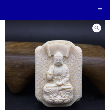
跳
至
Mai
内
容
Men