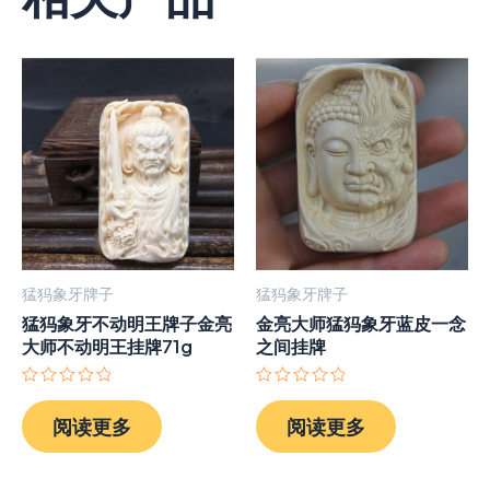
猛犸象牙牌子
猛犸象牙牌子
猛犸象牙不动明王牌子金亮
金亮大师猛犸象牙蓝皮一念
大师不动明王挂牌71g
之间挂牌
评
评
分
分
阅读更多
阅读更多
0
0
&sol;
&sol;
5
5