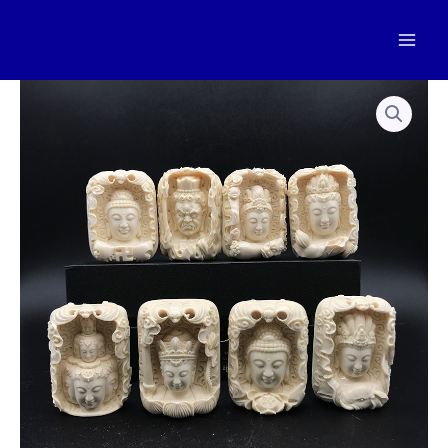
跳
至
Mai
内
容
Men