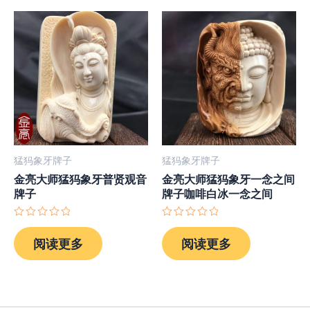
猛犸象牙牌子
猛犸象牙牌子
金亮大师猛犸象牙普贤观音
金亮大师猛犸象牙一念之间
牌子
牌子咖啡白冰一念之间
评
评
分
分
阅读更多
阅读更多
0
0
&sol;
&sol;
5
5