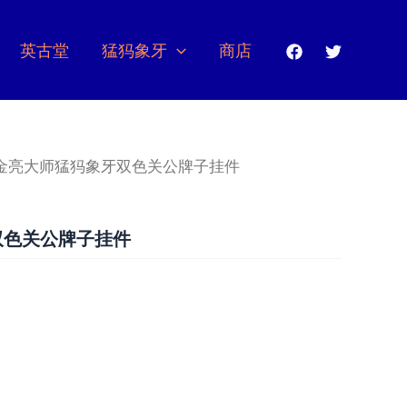
英古堂
猛犸象牙
商店
 金亮大师猛犸象牙双色关公牌子挂件
双色关公牌子挂件