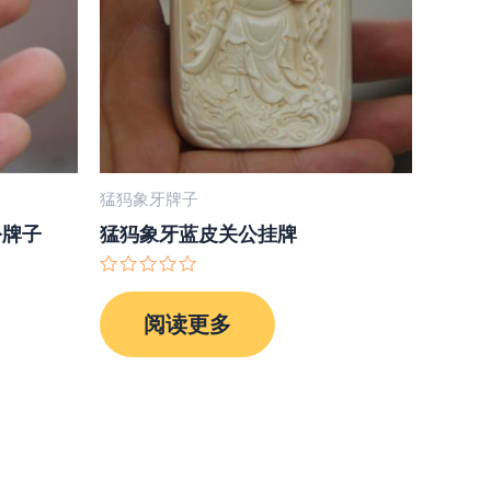
猛犸象牙牌子
公牌子
猛犸象牙蓝皮关公挂牌
评
分
阅读更多
0
&sol;
5