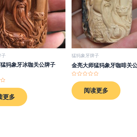
牌子
猛犸象牙牌子
师猛犸象牙冰咖关公牌子
金亮大师猛犸象牙咖啡关
评
分
阅读更多
0
&sol;
读更多
5