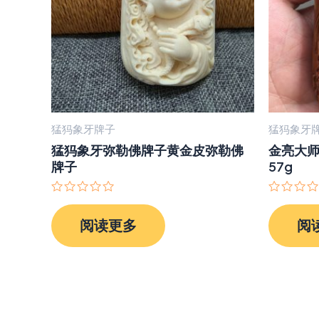
猛犸象牙牌子
猛犸象牙
猛犸象牙弥勒佛牌子黄金皮弥勒佛
金亮大
牌子
57g
评
评
分
分
阅读更多
阅
0
0
&sol;
&sol;
5
5