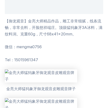
用户评价 (0)
【御龙观音】金亮大师精品作品，雕工非常细腻，线条流
畅，非常去料，开脸慈祥端庄。顶级猛犸象牙3A冰料，满
纹料润。克重60g，尺寸68x41x20mm。
微信：mengma0756
Tel：15015961347
金亮大师猛犸象牙御龙观音皮雕观音牌子