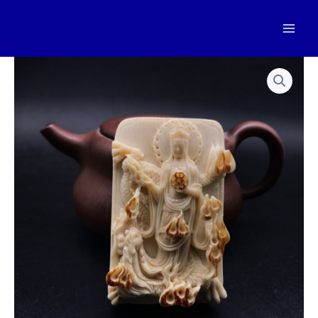
跳
至
Mai
内
容
Men