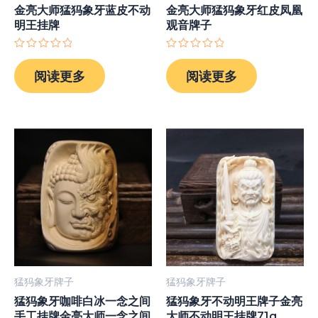
金亮大师猛犸象牙蓝皮不动
金亮大师猛犸象牙红皮凤凰
明王挂牌
观音牌子
评
评
分
分
阅读更多
阅读更多
0
0
&sol;
&sol;
5
5
猛犸象牙牌子
猛犸象牙牌子
猛犸象牙咖啡白冰一念之间
猛犸象牙不动明王牌子金亮
手工挂牌金亮大师一念之间
大师不动明王挂牌71g