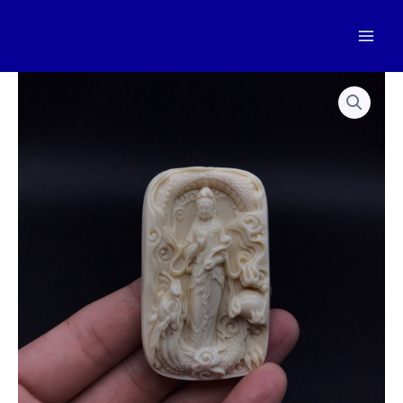
跳
至
Mai
内
容
Men