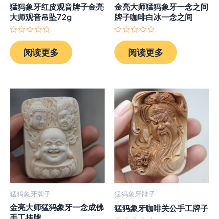
猛犸象牙红皮观音牌子金亮
金亮大师猛犸象牙一念之间
大师观音吊坠72g
牌子咖啡白冰一念之间
评
评
分
分
阅读更多
阅读更多
0
0
&sol;
&sol;
5
5
猛犸象牙牌子
猛犸象牙牌子
金亮大师猛犸象牙一念成佛
猛犸象牙咖啡关公手工牌子
手工挂牌