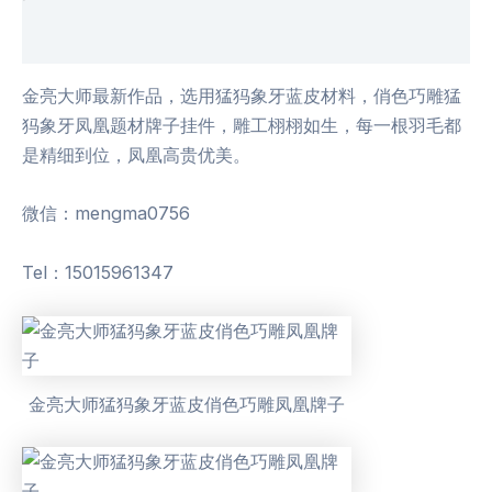
用户评价 (0)
金亮大师最新作品，选用猛犸象牙蓝皮材料，俏色巧雕猛
犸象牙凤凰题材牌子挂件，雕工栩栩如生，每一根羽毛都
是精细到位，凤凰高贵优美。
微信：mengma0756
Tel：15015961347
金亮大师猛犸象牙蓝皮俏色巧雕凤凰牌子