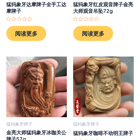
猛犸象牙达摩牌子全手工达
猛犸象牙红皮观音牌子金亮
摩牌子
大师观音吊坠72g
评
评
分
分
阅读更多
阅读更多
0
0
&sol;
&sol;
5
5
猛犸象牙牌子
猛犸象牙牌子
金亮大师猛犸象牙冰咖关公
猛犸象牙咖啡不动明王牌子
牌子57g