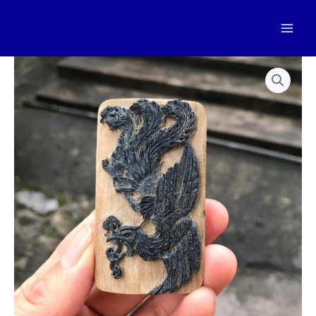
跳
至
Mai
内
容
Men