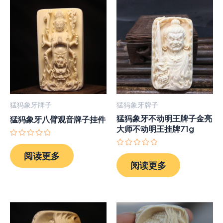
猛犸象牙牌子
猛犸象牙牌子
猛犸象牙不动明王牌子金亮
猛犸象牙八臂观音牌子挂件
大师不动明王挂牌71g
评
分
评
阅读更多
0
分
阅读更多
&sol;
0
5
&sol;
5