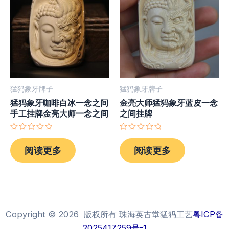
猛犸象牙牌子
猛犸象牙牌子
猛犸象牙咖啡白冰一念之间
金亮大师猛犸象牙蓝皮一念
手工挂牌金亮大师一念之间
之间挂牌
评
评
分
分
阅读更多
阅读更多
0
0
&sol;
&sol;
5
5
Copyright © 2026 版权所有 珠海英古堂猛犸工艺
粤ICP备
2025417259号-1