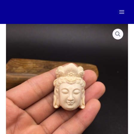
跳
至
Mai
内
容
Men