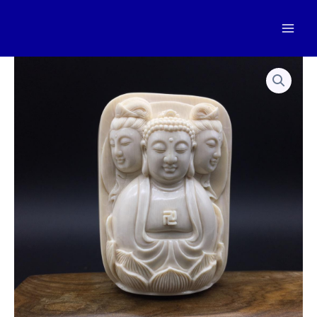
跳
至
Mai
内
容
Men