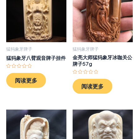
猛犸象牙牌子
猛犸象牙牌子
金亮大师猛犸象牙冰咖关公
猛犸象牙八臂观音牌子挂件
牌子57g
评
分
评
阅读更多
0
分
阅读更多
&sol;
0
5
&sol;
5