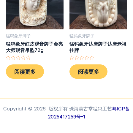
猛犸象牙牌子
猛犸象牙牌子
猛犸象牙红皮观音牌子金亮
猛犸象牙达摩牌子达摩老祖
大师观音吊坠72g
挂牌
评
评
分
分
阅读更多
阅读更多
0
0
&sol;
&sol;
5
5
Copyright © 2026 版权所有 珠海英古堂猛犸工艺
粤ICP备
2025417259号-1