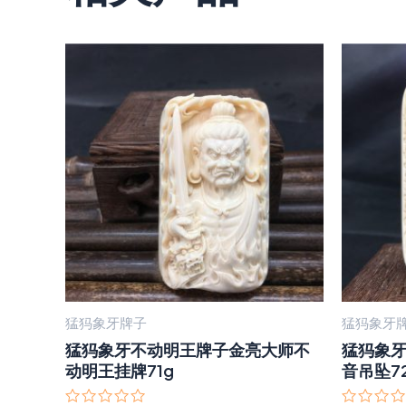
猛犸象牙牌子
猛犸象牙
猛犸象牙不动明王牌子金亮大师不
猛犸象
动明王挂牌71g
音吊坠7