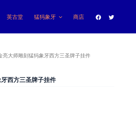
英古堂
猛犸象牙
商店
 金亮大师雕刻猛犸象牙西方三圣牌子挂件
象牙西方三圣牌子挂件