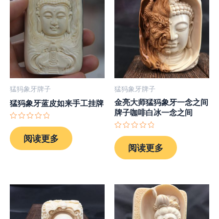
猛犸象牙牌子
猛犸象牙牌子
金亮大师猛犸象牙一念之间
猛犸象牙蓝皮如来手工挂牌
牌子咖啡白冰一念之间
评
分
评
阅读更多
0
分
阅读更多
&sol;
0
5
&sol;
5