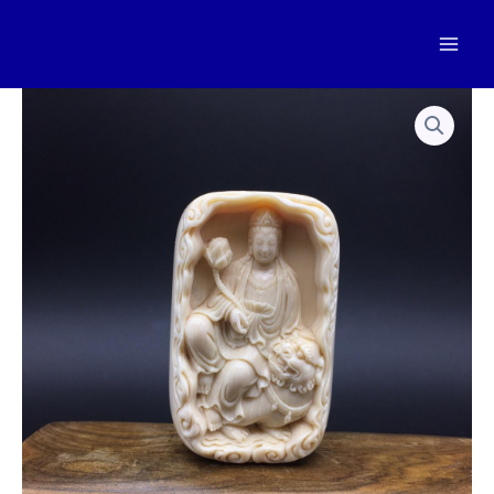
跳
至
Mai
内
容
Men