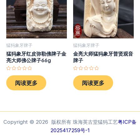
猛犸象牙牌子
猛犸象牙牌子
猛犸象牙红皮弥勒佛牌子金
金亮大师猛犸象牙普贤观音
亮大师佛公牌子66g
牌子
评
评
分
分
阅读更多
阅读更多
0
0
&sol;
&sol;
5
5
Copyright © 2026 版权所有 珠海英古堂猛犸工艺
粤ICP备
2025417259号-1