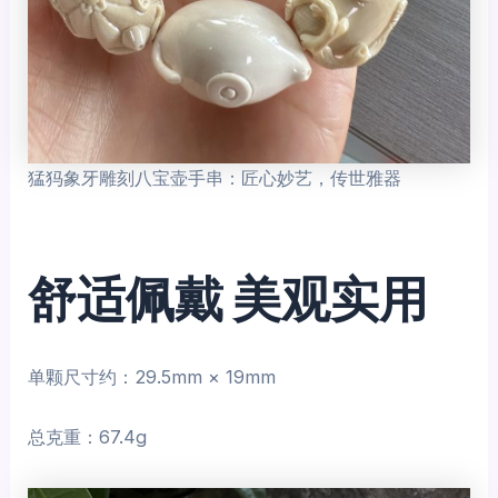
猛犸象牙雕刻八宝壶手串：匠心妙艺，传世雅器
舒适佩戴 美观实用
单颗尺寸约：29.5mm × 19mm
总克重：67.4g