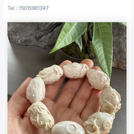
Tel：15015961347