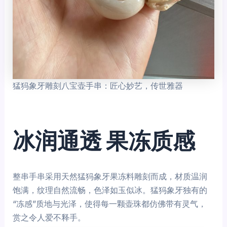
猛犸象牙雕刻八宝壶手串：匠心妙艺，传世雅器
冰润通透 果冻质感
整串手串采用天然猛犸象牙果冻料雕刻而成，材质温润
饱满，纹理自然流畅，色泽如玉似冰。猛犸象牙独有的
“冻感”质地与光泽，使得每一颗壶珠都仿佛带有灵气，
赏之令人爱不释手。