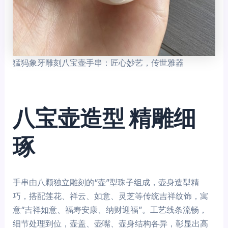
猛犸象牙雕刻八宝壶手串：匠心妙艺，传世雅器
八宝壶造型 精雕细
琢
手串由八颗独立雕刻的“壶”型珠子组成，壶身造型精
巧，搭配莲花、祥云、如意、灵芝等传统吉祥纹饰，寓
意“吉祥如意、福寿安康、纳财迎福”。工艺线条流畅，
细节处理到位，壶盖、壶嘴、壶身结构各异，彰显出高