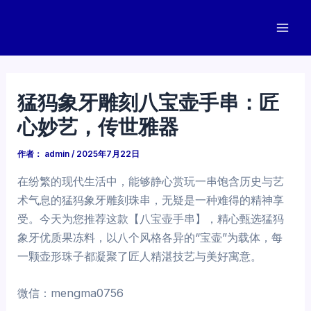
跳
至
Mai
内
容
Men
猛犸象牙雕刻八宝壶手串：匠
心妙艺，传世雅器
作者：
admin
/
2025年7月22日
在纷繁的现代生活中，能够静心赏玩一串饱含历史与艺
术气息的猛犸象牙雕刻珠串，无疑是一种难得的精神享
受。今天为您推荐这款【八宝壶手串】，精心甄选猛犸
象牙优质果冻料，以八个风格各异的“宝壶”为载体，每
一颗壶形珠子都凝聚了匠人精湛技艺与美好寓意。
微信：mengma0756