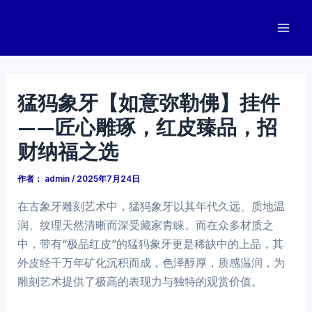
跳
至
Mai
内
容
Men
猛犸象牙【如意弥勒佛】挂件
——匠心雕琢，红皮臻品，招
财纳福之选
作者：
admin
/
2025年7月24日
在古象牙雕刻艺术中，猛犸象牙以其年代久远、质地温
润、纹理天然清晰而深受藏家青睐。而在众多材质之
中，带有“极品红皮”的猛犸象牙更是稀缺中的上品，其
外皮经千万年矿化沉积而成，色泽醇厚，质感温润，为
雕刻艺术提供了极高的表现力与独特的观赏价值。