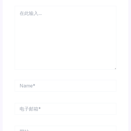
在
此
输
入...
Name*
电
子
邮
箱
网
*