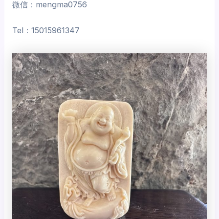
微信：mengma0756
Tel：15015961347