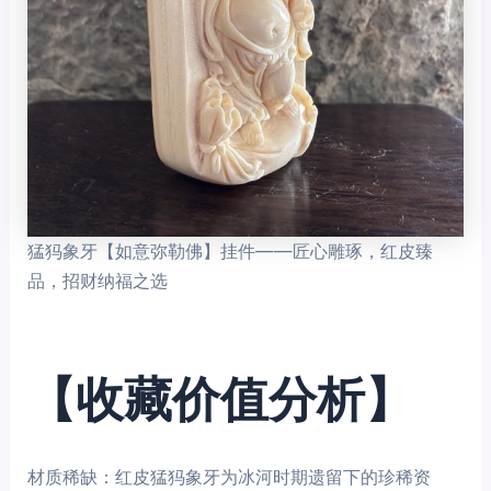
猛犸象牙【如意弥勒佛】挂件——匠心雕琢，红皮臻
品，招财纳福之选
【收藏价值分析】
材质稀缺：红皮猛犸象牙为冰河时期遗留下的珍稀资