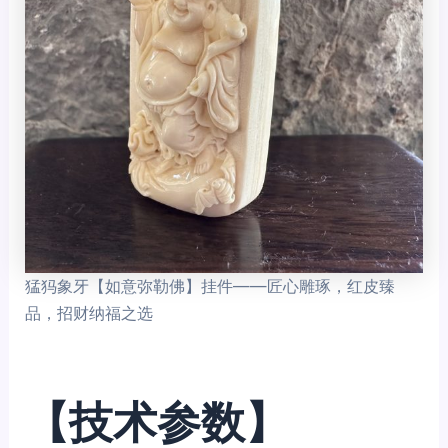
猛犸象牙【如意弥勒佛】挂件——匠心雕琢，红皮臻
品，招财纳福之选
【技术参数】