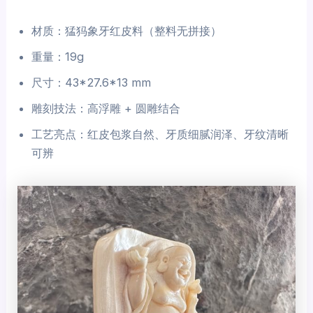
材质：猛犸象牙红皮料（整料无拼接）
重量：19g
尺寸：43*27.6*13 mm
雕刻技法：高浮雕 + 圆雕结合
工艺亮点：红皮包浆自然、牙质细腻润泽、牙纹清晰
可辨