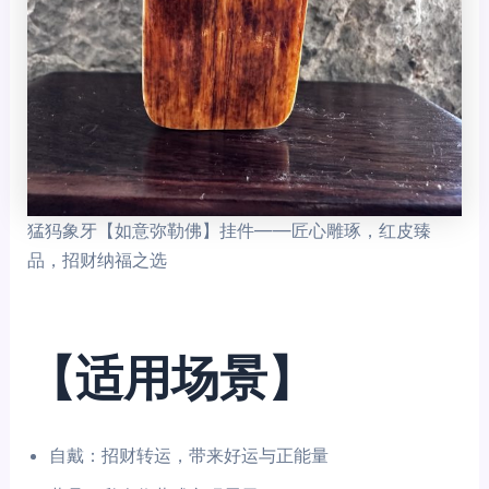
猛犸象牙【如意弥勒佛】挂件——匠心雕琢，红皮臻
品，招财纳福之选
【适用场景】
自戴：招财转运，带来好运与正能量