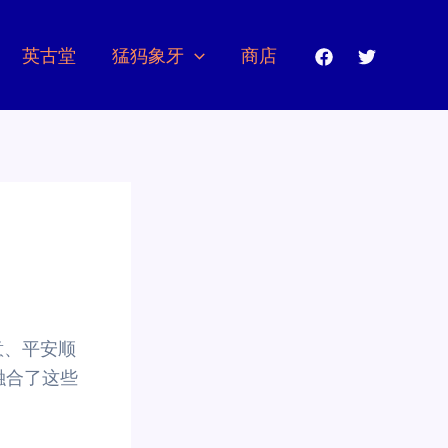
英古堂
猛犸象牙
商店
意、平安顺
融合了这些