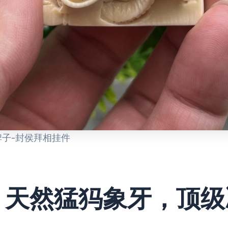
牌子-封侯拜相挂件
、天然猛犸象牙，顶级