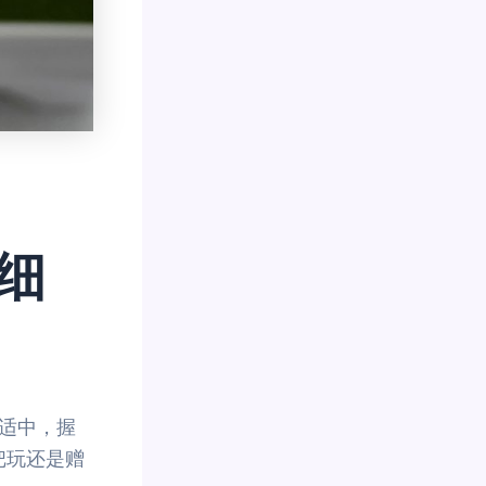
细
积适中，握
把玩还是赠