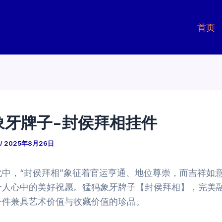
首页
象牙牌子-封侯拜相挂件
/
2025年8月26日
化中，“封侯拜相”象征着官运亨通、地位尊崇，而吉祥如
个人心中的美好祝愿。猛犸象牙牌子【封侯拜相】，完美
一件兼具艺术价值与收藏价值的珍品。