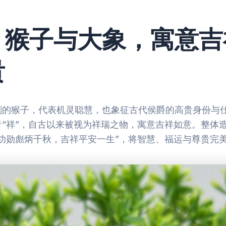
、猴子与大象，寓意吉
贵
刻的猴子，代表机灵聪慧，也象征古代侯爵的高贵身份与
音“祥”，自古以来被视为祥瑞之物，寓意吉祥如意。整体
“功勋彪炳千秋，吉祥平安一生”，将智慧、福运与尊贵完