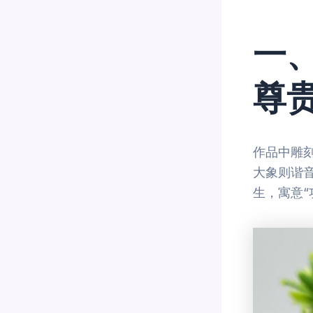
一
尊
作品中雕
大象则谐
生，寓意