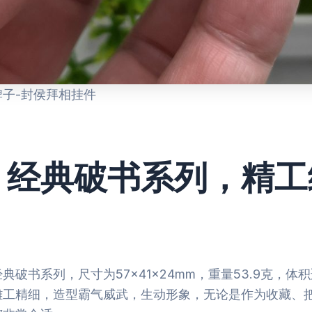
牌子-封侯拜相挂件
、经典破书系列，精工
典破书系列，尺寸为57×41×24mm，重量53.9克，体
雕工精细，造型霸气威武，生动形象，无论是作为收藏、