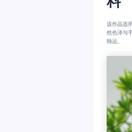
料
该作品选
然色泽与
独运。