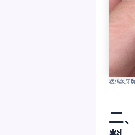
猛犸象牙
二