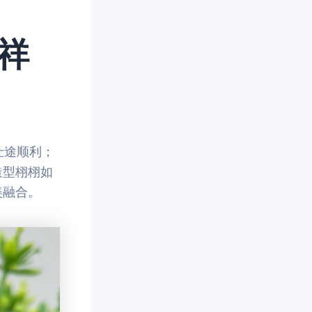
祥
仕途顺利；
造型栩栩如
美融合。