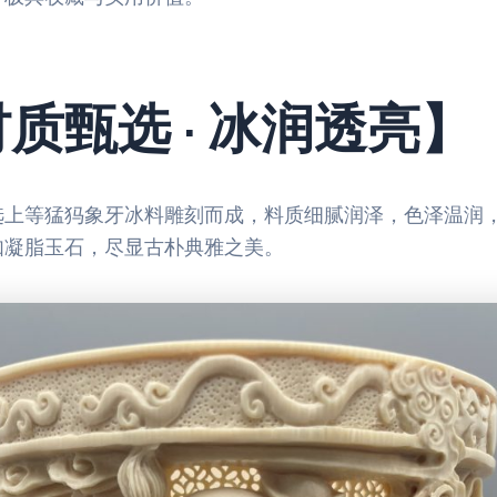
质甄选 · 冰润透亮】
选上等猛犸象牙冰料雕刻而成，料质细腻润泽，色泽温润
如凝脂玉石，尽显古朴典雅之美。