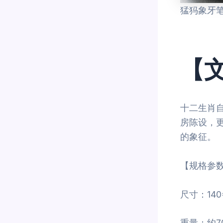
猛犸象牙
【文
十二生肖
房陈设，
的象征。
【规格参
尺寸：140
重量：约70