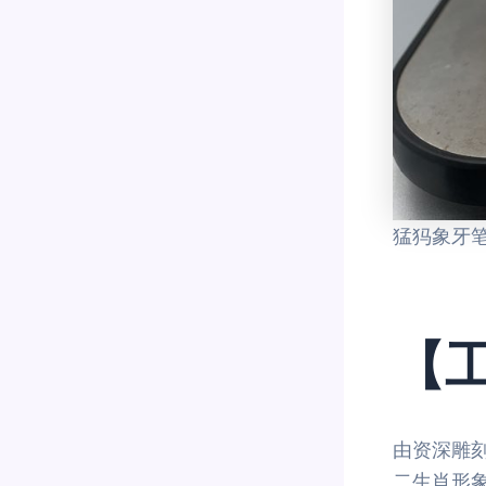
猛犸象牙
【工
由资深雕
二生肖形