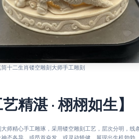
笔筒十二生肖镂空雕刻大师手工雕刻
艺精湛 · 栩栩如生】
刻大师精心手工雕琢，采用镂空雕刻工艺，层次分明，线
象神态各异，或昂首奋发，或灵动矫健，展现出生机勃勃