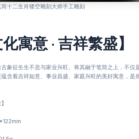
笔筒十二生肖镂空雕刻大师手工雕刻
化寓意 · 吉祥繁盛】
自古象征生生不息与家业兴旺。将其融于笔筒之上，不仅
更蕴含着吉祥如意、事业昌盛、家庭兴旺的美好寓意，是
数】
*122mm
1.5g