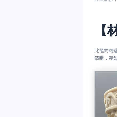
【材
此笔筒精
清晰，宛