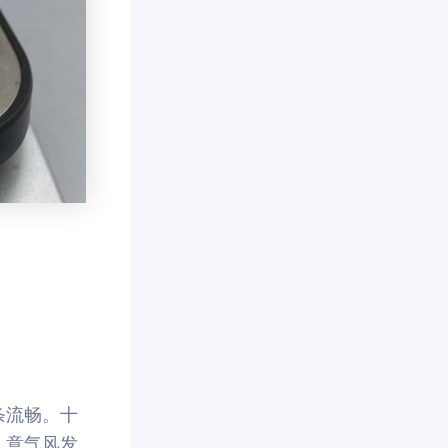
条流畅。十
、意气风发