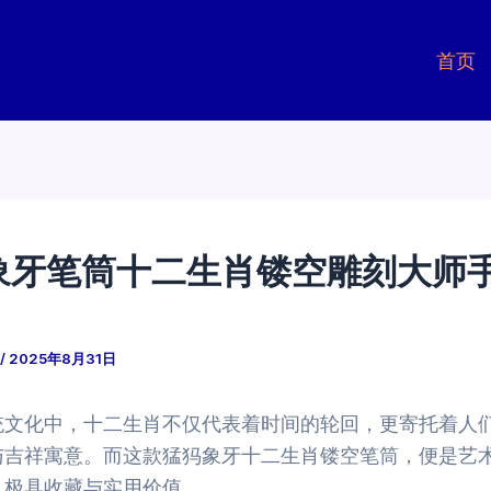
首页
象牙笔筒十二生肖镂空雕刻大师
/
2025年8月31日
统文化中，十二生肖不仅代表着时间的轮回，更寄托着人
与吉祥寓意。而这款猛犸象牙十二生肖镂空笔筒，便是艺
，极具收藏与实用价值。