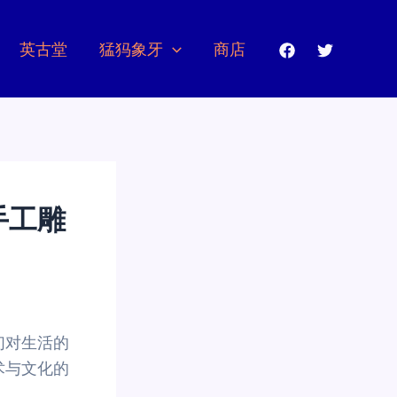
英古堂
猛犸象牙
商店
手工雕
们对生活的
术与文化的