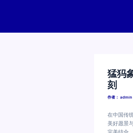
跳
至
内
容
猛犸
刻
作者：
admin
在中国传
美好愿景
完美结合